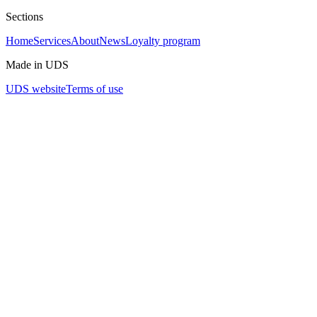
Sections
Home
Services
About
News
Loyalty program
Made in UDS
UDS website
Terms of use